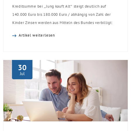
Kreditsumme bei „Jung kauft Alt“ steigt deutlich auf
140.000 Euro bis 180.000 Euro / abhängig von Zahl der
Kinder Zinsen werden aus Mitteln des Bundes verbilligt:
Heutiger Zins bei 0,53 Prozent effektiv bei 35 Jahren
Artikel weiterlesen
Laufzeit und 10 Jahren Zinsbindung Antragstellende
verpflichten sich zu energetischer Sanierung binnen 54
Monaten nach Förderzusage / Sanierung in
Einzelmaßnahmen […]
30
Jul