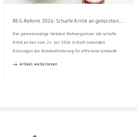
BEG-Reform 2026: Scharfe Kritik an gekürzten Sanierungsförderungen
Der gemeinnützige Verband Wohneigentum übt scharfe
Kritik an den zum 21. Juli 2026 in Kraft tretenden
Kürzungen der Bundesförderung für effiziente Gebäude
(BEG). Zwar enthalte die Reform einzelne begrüßenswerte
Artikel weiterlesen
Verbesserungen, insgesamt schwächen die Kürzungen aber
die Investitionsbereitschaft von Menschen mit Haus oder
Eigentumswohnung. Und das ausgerechnet zu einem
Zeitpunkt, zu dem Deutschland seine Klimaziele im […]