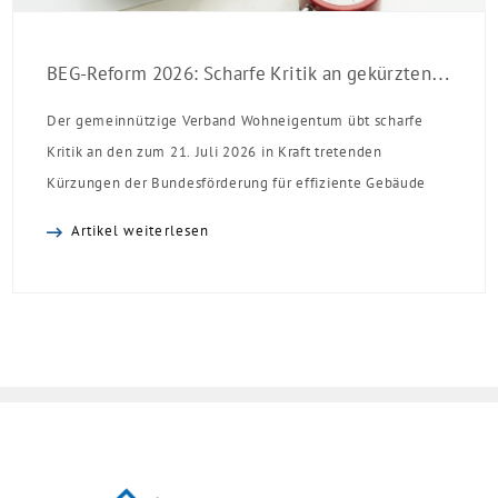
BEG-Reform 2026: Scharfe Kritik an gekürzten Sanierungsförderungen
Der gemeinnützige Verband Wohneigentum übt scharfe
Kritik an den zum 21. Juli 2026 in Kraft tretenden
Kürzungen der Bundesförderung für effiziente Gebäude
(BEG). Zwar enthalte die Reform einzelne begrüßenswerte
Artikel weiterlesen
Verbesserungen, insgesamt schwächen die Kürzungen aber
die Investitionsbereitschaft von Menschen mit Haus oder
Eigentumswohnung. Und das ausgerechnet zu einem
Zeitpunkt, zu dem Deutschland seine Klimaziele im […]