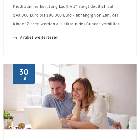
Kreditsumme bei „Jung kauft Alt“ steigt deutlich auf
140.000 Euro bis 180.000 Euro / abhängig von Zahl der
Kinder Zinsen werden aus Mitteln des Bundes verbilligt:
Heutiger Zins bei 0,53 Prozent effektiv bei 35 Jahren
Artikel weiterlesen
Laufzeit und 10 Jahren Zinsbindung Antragstellende
verpflichten sich zu energetischer Sanierung binnen 54
Monaten nach Förderzusage / Sanierung in
Einzelmaßnahmen […]
30
Jul