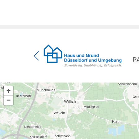
energetischer Sanierung binnen 54 Monaten nach
Förderzusage / Sanierung in Einzelmaßnahmen
[…]
+
−