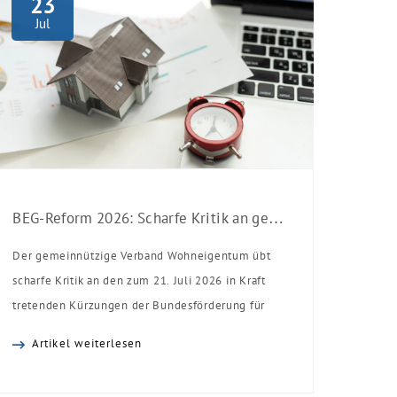
23
Jul
BEG-Reform 2026: Scharfe Kritik an gekürzten Sanierungsförderungen
Der gemeinnützige Verband Wohneigentum übt
scharfe Kritik an den zum 21. Juli 2026 in Kraft
tretenden Kürzungen der Bundesförderung für
effiziente Gebäude (BEG). Zwar enthalte die
Artikel weiterlesen
Reform einzelne begrüßenswerte
Verbesserungen, insgesamt schwächen die