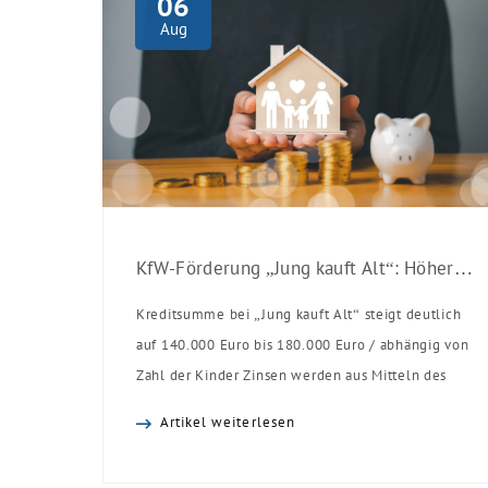
06
Aug
KfW-Förderung „Jung kauft Alt“: Höhere Kredite ab August 2026
Kreditsumme bei „Jung kauft Alt“ steigt deutlich
auf 140.000 Euro bis 180.000 Euro / abhängig von
Zahl der Kinder Zinsen werden aus Mitteln des
Bundes verbilligt: Heutiger Zins bei 0,53 Prozent
Artikel weiterlesen
effektiv bei 35 Jahren Laufzeit und 10 Jahren
Zinsbindung Antragstellende verpflichten sich zu