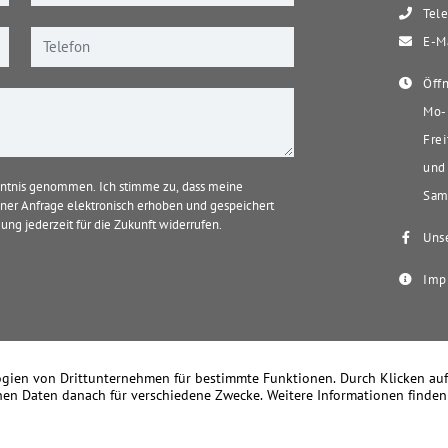
Tele
E-Ma
Öffn
Mo-D
Frei
und 
ntnis genommen. Ich stimme zu, dass meine
Sams
er Anfrage elektronisch erhoben und gespeichert
ung jederzeit für die Zukunft widerrufen.
Unse
Imp
k Becker Immobilien – Seit 1978 Ihr Immobilienmakler in Meerbusch u