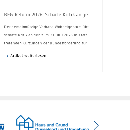
BEG-Reform 2026: Scharfe Kritik an gekürzten Sanierungsförderungen
Der gemeinnützige Verband Wohneigentum übt
scharfe Kritik an den zum 21. Juli 2026 in Kraft
tretenden Kürzungen der Bundesförderung für
effiziente Gebäude (BEG). Zwar enthalte die
Artikel weiterlesen
Reform einzelne begrüßenswerte
Verbesserungen, insgesamt schwächen die
Kürzungen aber die Investitionsbereitschaft von
Menschen mit Haus oder Eigentumswohnung. Und
das ausgerechnet zu einem Zeitpunkt, zu dem
Deutschland seine Klimaziele im […]