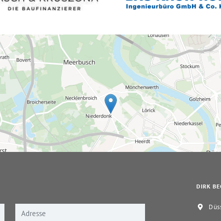
DIRK BE
Düss