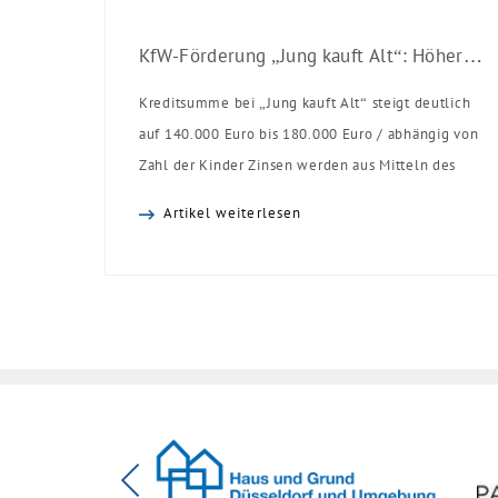
KfW-Förderung „Jung kauft Alt“: Höhere Kredite ab August 2026
Kreditsumme bei „Jung kauft Alt“ steigt deutlich
auf 140.000 Euro bis 180.000 Euro / abhängig von
Zahl der Kinder Zinsen werden aus Mitteln des
Bundes verbilligt: Heutiger Zins bei 0,53 Prozent
Artikel weiterlesen
effektiv bei 35 Jahren Laufzeit und 10 Jahren
Zinsbindung Antragstellende verpflichten sich zu
energetischer Sanierung binnen 54 Monaten nach
Förderzusage / Sanierung in Einzelmaßnahmen
[…]