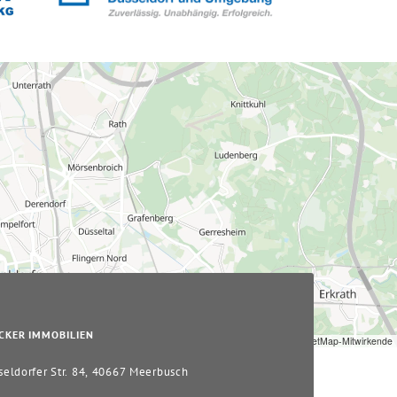
CKER IMMOBILIEN
Leaflet
|
© OpenStreetMap-Mitwirkende
eldorfer Str. 84, 40667 Meerbusch