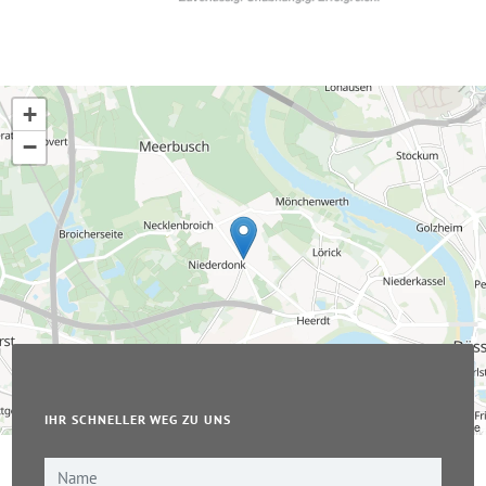
+
−
IHR SCHNELLER WEG ZU UNS
Leaflet
|
© OpenStreetMap-Mitwirkende