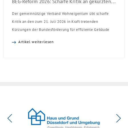
BEG-Reform 2026: Scharfe Kritik an gekürzten Sanierungsförderungen
Der gemeinnützige Verband Wohneigentum übt scharfe
Kritik an den zum 21. Juli 2026 in Kraft tretenden
Kürzungen der Bundesförderung für effiziente Gebäude
(BEG). Zwar enthalte die Reform einzelne begrüßenswerte
Artikel weiterlesen
Verbesserungen, insgesamt schwächen die Kürzungen aber
die Investitionsbereitschaft von Menschen mit Haus oder
Eigentumswohnung. Und das ausgerechnet zu einem
Zeitpunkt, zu dem Deutschland seine Klimaziele im […]