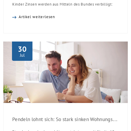
Kinder Zinsen werden aus Mitteln des Bundes verbilligt:
Heutiger Zins bei 0,53 Prozent effektiv bei 35 Jahren
Artikel weiterlesen
Laufzeit und 10 Jahren Zinsbindung Antragstellende
verpflichten sich zu energetischer Sanierung binnen 54
Monaten nach Förderzusage / Sanierung in
Einzelmaßnahmen […]
30
Jul
Pendeln lohnt sich: So stark sinken Wohnungspreise im Umland