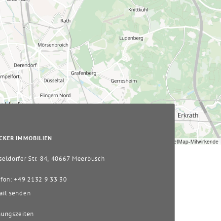
CKER IMMOBILIEN
Leaflet
|
© OpenStreetMap-Mitwirkende
eldorfer Str. 84, 40667 Meerbusch
fon: +49 2132 9 33 30
il senden
ungszeiten