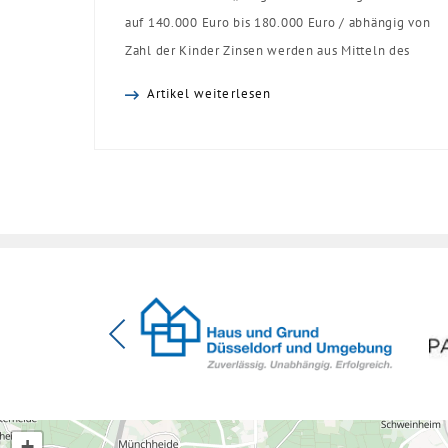
auf 140.000 Euro bis 180.000 Euro / abhängig von
Zahl der Kinder Zinsen werden aus Mitteln des
Bundes verbilligt: Heutiger Zins bei 0,53 Prozent
Artikel weiterlesen
effektiv bei 35 Jahren Laufzeit und 10 Jahren
Zinsbindung Antragstellende verpflichten sich zu
energetischer Sanierung binnen 54 Monaten nach
Förderzusage / Sanierung in Einzelmaßnahmen
[…]
+