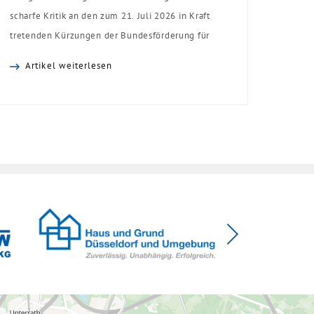
scharfe Kritik an den zum 21. Juli 2026 in Kraft
tretenden Kürzungen der Bundesförderung für
effiziente Gebäude (BEG). Zwar enthalte die
Artikel weiterlesen
Reform einzelne begrüßenswerte
Verbesserungen, insgesamt schwächen die
Kürzungen aber die Investitionsbereitschaft von
Menschen mit Haus oder Eigentumswohnung. Und
das ausgerechnet zu einem Zeitpunkt, zu dem
Deutschland seine Klimaziele im […]