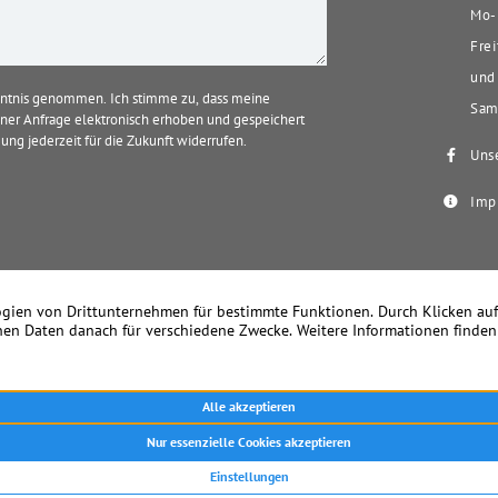
Mo-D
Frei
und 
ntnis genommen. Ich stimme zu, dass meine
Sams
er Anfrage elektronisch erhoben und gespeichert
ung jederzeit für die Zukunft widerrufen.
Unse
Imp
k Becker Immobilien – Seit 1978 Ihr Immobilienmakler in Meerbusch u