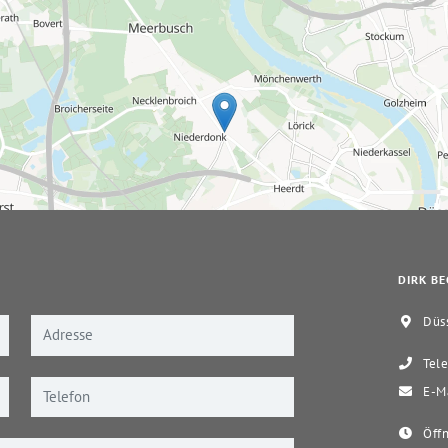
DIRK BE
Düss
Tele
E-Ma
Öffn