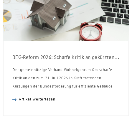
BEG-Reform 2026: Scharfe Kritik an gekürzten Sanierungsförderungen
Der gemeinnützige Verband Wohneigentum übt scharfe
Kritik an den zum 21. Juli 2026 in Kraft tretenden
Kürzungen der Bundesförderung für effiziente Gebäude
(BEG). Zwar enthalte die Reform einzelne begrüßenswerte
Artikel weiterlesen
Verbesserungen, insgesamt schwächen die Kürzungen aber
die Investitionsbereitschaft von Menschen mit Haus oder
Eigentumswohnung. Und das ausgerechnet zu einem
Zeitpunkt, zu dem Deutschland seine Klimaziele im […]