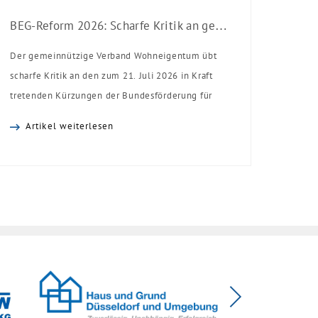
BEG-Reform 2026: Scharfe Kritik an gekürzten Sanierungsförderungen
Der gemeinnützige Verband Wohneigentum übt
scharfe Kritik an den zum 21. Juli 2026 in Kraft
tretenden Kürzungen der Bundesförderung für
effiziente Gebäude (BEG). Zwar enthalte die
Artikel weiterlesen
Reform einzelne begrüßenswerte
Verbesserungen, insgesamt schwächen die
Kürzungen aber die Investitionsbereitschaft von
Menschen mit Haus oder Eigentumswohnung. Und
das ausgerechnet zu einem Zeitpunkt, zu dem
Deutschland seine Klimaziele im […]