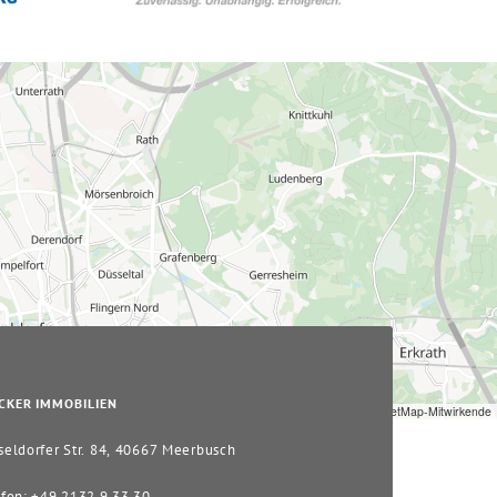
CKER IMMOBILIEN
Leaflet
|
© OpenStreetMap-Mitwirkende
eldorfer Str. 84, 40667 Meerbusch
fon: +49 2132 9 33 30