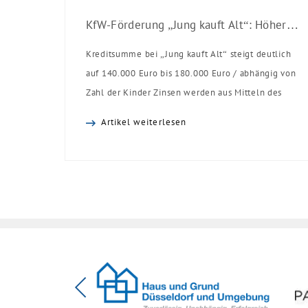
KfW-Förderung „Jung kauft Alt“: Höhere Kredite ab August 2026
Kreditsumme bei „Jung kauft Alt“ steigt deutlich
auf 140.000 Euro bis 180.000 Euro / abhängig von
Zahl der Kinder Zinsen werden aus Mitteln des
Bundes verbilligt: Heutiger Zins bei 0,53 Prozent
Artikel weiterlesen
effektiv bei 35 Jahren Laufzeit und 10 Jahren
Zinsbindung Antragstellende verpflichten sich zu
energetischer Sanierung binnen 54 Monaten nach
Förderzusage / Sanierung in Einzelmaßnahmen
[…]