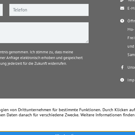
E-Ma
Öffn
Mo-D
Frei
und 
ntnis genommen. Ich stimme zu, dass meine
Sams
er Anfrage elektronisch erhoben und gespeichert
ung jederzeit für die Zukunft widerrufen.
Unse
Imp
k Becker Immobilien – Seit 1978 Ihr Immobilienmakler in Meerbusch u