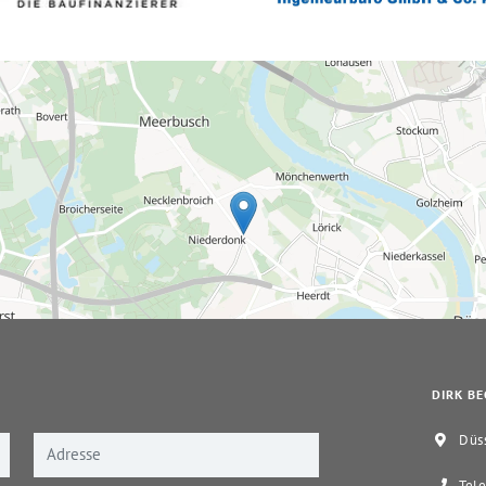
DIRK BE
Düss
Tele