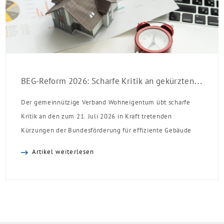
BEG-Reform 2026: Scharfe Kritik an gekürzten Sanierungsförderungen
Der gemeinnützige Verband Wohneigentum übt scharfe
Kritik an den zum 21. Juli 2026 in Kraft tretenden
Kürzungen der Bundesförderung für effiziente Gebäude
(BEG). Zwar enthalte die Reform einzelne begrüßenswerte
Artikel weiterlesen
Verbesserungen, insgesamt schwächen die Kürzungen aber
die Investitionsbereitschaft von Menschen mit Haus oder
Eigentumswohnung. Und das ausgerechnet zu einem
Zeitpunkt, zu dem Deutschland seine Klimaziele im […]