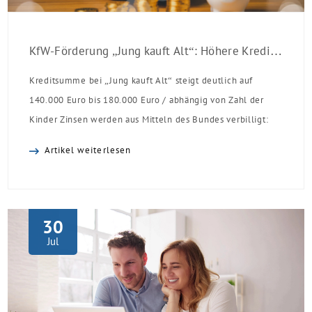
KfW-Förderung „Jung kauft Alt“: Höhere Kredite ab August 2026
Kreditsumme bei „Jung kauft Alt“ steigt deutlich auf
140.000 Euro bis 180.000 Euro / abhängig von Zahl der
Kinder Zinsen werden aus Mitteln des Bundes verbilligt:
Heutiger Zins bei 0,53 Prozent effektiv bei 35 Jahren
Artikel weiterlesen
Laufzeit und 10 Jahren Zinsbindung Antragstellende
verpflichten sich zu energetischer Sanierung binnen 54
Monaten nach Förderzusage / Sanierung in
Einzelmaßnahmen […]
30
Jul