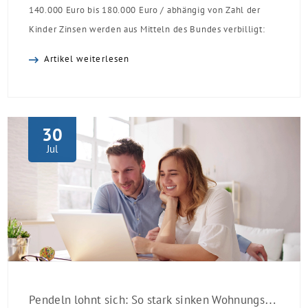
140.000 Euro bis 180.000 Euro / abhängig von Zahl der
Kinder Zinsen werden aus Mitteln des Bundes verbilligt:
Heutiger Zins bei 0,53 Prozent effektiv bei 35 Jahren
Artikel weiterlesen
Laufzeit und 10 Jahren Zinsbindung Antragstellende
verpflichten sich zu energetischer Sanierung binnen 54
Monaten nach Förderzusage / Sanierung in
Einzelmaßnahmen […]
30
Jul
Pendeln lohnt sich: So stark sinken Wohnungspreise im Umland