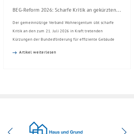
BEG-Reform 2026: Scharfe Kritik an gekürzten Sanierungsförderungen
Der gemeinnützige Verband Wohneigentum übt scharfe
Kritik an den zum 21. Juli 2026 in Kraft tretenden
Kürzungen der Bundesförderung für effiziente Gebäude
(BEG). Zwar enthalte die Reform einzelne begrüßenswerte
Artikel weiterlesen
Verbesserungen, insgesamt schwächen die Kürzungen aber
die Investitionsbereitschaft von Menschen mit Haus oder
Eigentumswohnung. Und das ausgerechnet zu einem
Zeitpunkt, zu dem Deutschland seine Klimaziele im […]