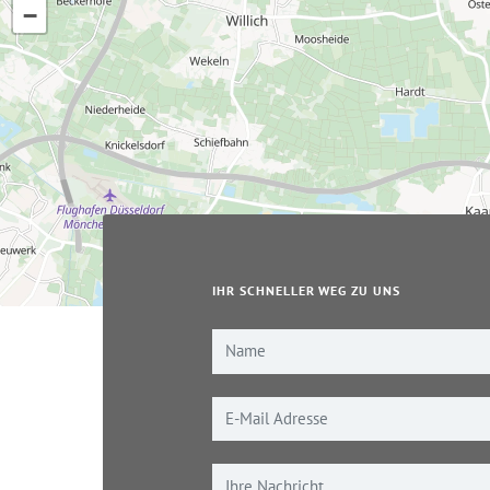
−
IHR SCHNELLER WEG ZU UNS