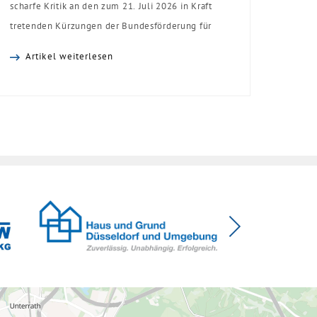
scharfe Kritik an den zum 21. Juli 2026 in Kraft
tretenden Kürzungen der Bundesförderung für
effiziente Gebäude (BEG). Zwar enthalte die
Artikel weiterlesen
Reform einzelne begrüßenswerte
Verbesserungen, insgesamt schwächen die
Kürzungen aber die Investitionsbereitschaft von
Menschen mit Haus oder Eigentumswohnung. Und
das ausgerechnet zu einem Zeitpunkt, zu dem
Deutschland seine Klimaziele im […]