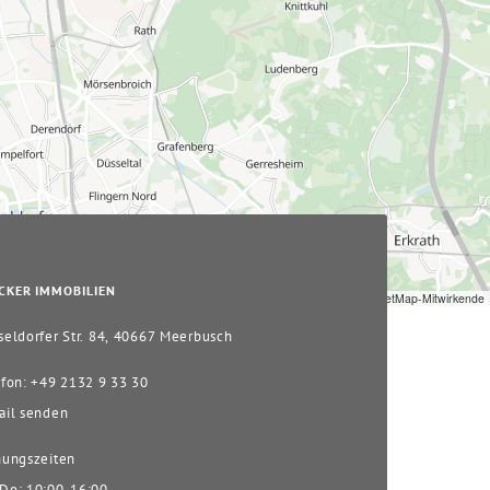
CKER IMMOBILIEN
Leaflet
|
© OpenStreetMap-Mitwirkende
eldorfer Str. 84, 40667 Meerbusch
fon: +49 2132 9 33 30
il senden
ungszeiten
o: 10:00-16:00