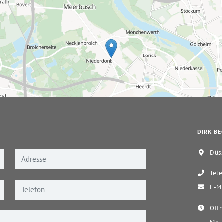
DIRK BE
Düss
Tele
E-Ma
Öffn
Mo-D