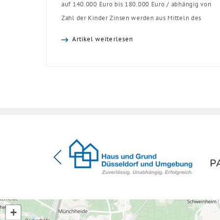
auf 140.000 Euro bis 180.000 Euro / abhängig von
Zahl der Kinder Zinsen werden aus Mitteln des
Bundes verbilligt: Heutiger Zins bei 0,53 Prozent
Artikel weiterlesen
effektiv bei 35 Jahren Laufzeit und 10 Jahren
Zinsbindung Antragstellende verpflichten sich zu
energetischer Sanierung binnen 54 Monaten nach
Förderzusage / Sanierung in Einzelmaßnahmen
[…]
+