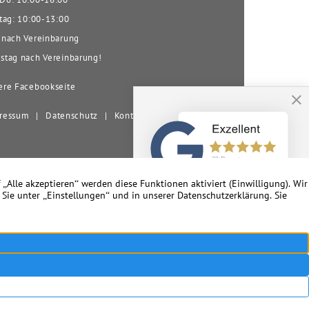
tag: 10:00-13:00
nach Vereinbarung
tag nach Vereinbarung!
re Facebookseite
ressum
|
Datenschutz
|
Kontakt
nd Umgebung