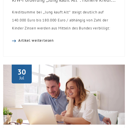
KfW-Förderung „Jung kauft Alt“: Höhere Kredite ab August 2026
Kreditsumme bei „Jung kauft Alt“ steigt deutlich auf
140.000 Euro bis 180.000 Euro / abhängig von Zahl der
Kinder Zinsen werden aus Mitteln des Bundes verbilligt:
Heutiger Zins bei 0,53 Prozent effektiv bei 35 Jahren
Artikel weiterlesen
Laufzeit und 10 Jahren Zinsbindung Antragstellende
verpflichten sich zu energetischer Sanierung binnen 54
Monaten nach Förderzusage / Sanierung in
Einzelmaßnahmen […]
30
Jul