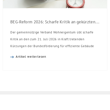
BEG-Reform 2026: Scharfe Kritik an gekürzten Sanierungsförderungen
Der gemeinnützige Verband Wohneigentum übt scharfe
Kritik an den zum 21. Juli 2026 in Kraft tretenden
Kürzungen der Bundesförderung für effiziente Gebäude
(BEG). Zwar enthalte die Reform einzelne begrüßenswerte
Artikel weiterlesen
Verbesserungen, insgesamt schwächen die Kürzungen aber
die Investitionsbereitschaft von Menschen mit Haus oder
Eigentumswohnung. Und das ausgerechnet zu einem
Zeitpunkt, zu dem Deutschland seine Klimaziele im […]